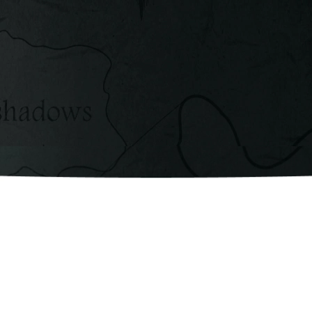
liderar
Cada empresa é única. Noss
garantindo que cada real inve
— com clareza, segurança e 