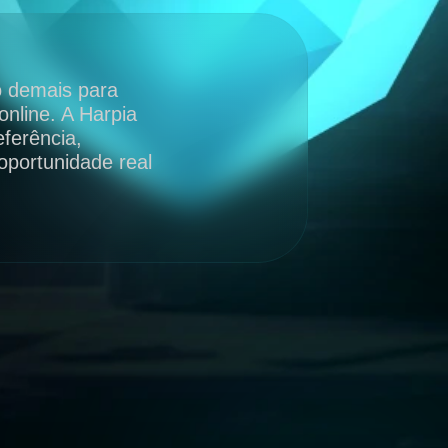
o demais para
nline. A Harpia
ferência,
oportunidade real