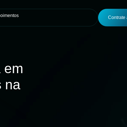
oimentos
Contrate 
a em
s na