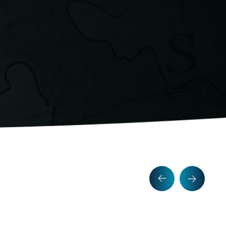
a abordagem é 100% personalizada,
stido retorne multiplicado em vendas
dados que sustentam decisões.