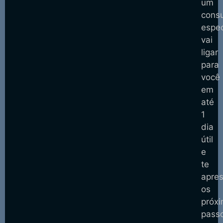
um
consu
espec
vai
ligar
para
você
em
até
1
dia
útil
e
te
apres
os
próx
pass