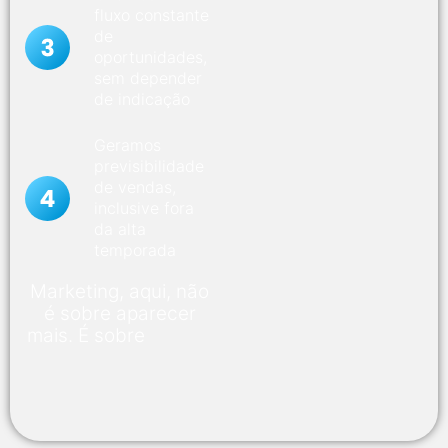
fluxo constante
de
oportunidades,
sem depender
de indicação
Geramos
previsibilidade
de vendas,
inclusive fora
da alta
temporada
Marketing, aqui, não
é sobre aparecer
mais. É sobre
vender
melhor e com mais
controle.