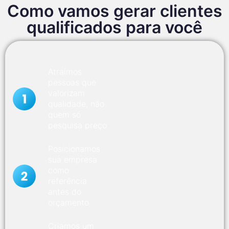
Como vamos gerar clientes
qualificados para você
Atraímos
pessoas que
valorizam
qualidade, não
quem só
pesquisa preço
Posicionamos
sua empresa
como
referência
antes do
orçamento
Criamos um