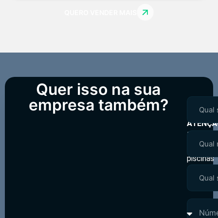
QUERO VENDER MAIS
Quer isso na sua
empresa também?
⚠️
ATENÇÃ
Não
vendemo
piscinas
ou
spas.
1.